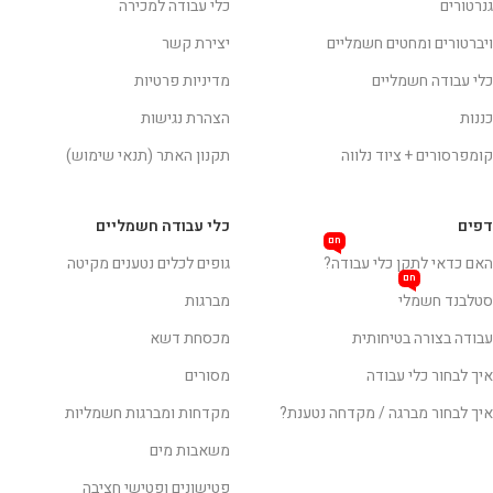
גנרטורים
כלי עבודה למכירה
ויברטורים ומחטים חשמליים
יצירת קשר
כלי עבודה חשמליים
מדיניות פרטיות
כננות
הצהרת נגישות
קומפרסורים + ציוד נלווה
תקנון האתר (תנאי שימוש)
דפים
כלי עבודה חשמליים
חם
האם כדאי לתקן כלי עבודה?
גופים לכלים נטענים מקיטה
חם
סטלבנד חשמלי
מברגות
עבודה בצורה בטיחותית
מכסחת דשא
איך לבחור כלי עבודה
מסורים
איך לבחור מברגה / מקדחה נטענת?
מקדחות ומברגות חשמליות
משאבות מים
פטישונים ופטישי חציבה