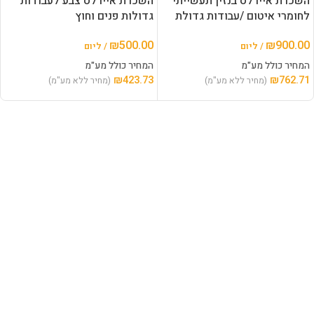
השכרת איירלס בנזין תעשייתי
השכרת איירלס צבע לעבודות
לחומרי איטום /עבודות גדולת
גדולות פנים וחוץ
₪
500.00
₪
900.00
/ ליום
/ ליום
המחיר כולל מע"מ
המחיר כולל מע"מ
₪
423.73
₪
762.71
(מחיר ללא מע"מ)
(מחיר ללא מע"מ)