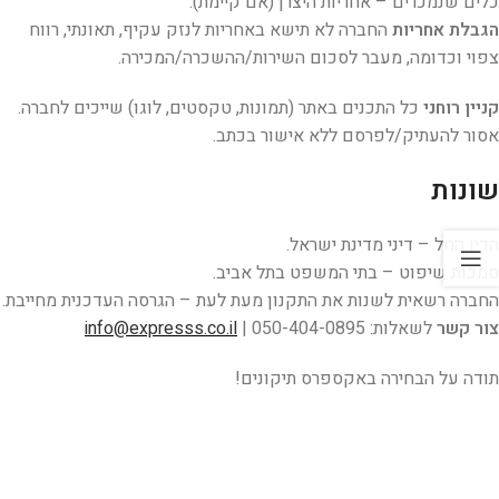
כלים שנמכרים – אחריות היצרן (אם קיימת).
הגבלת אחריות
החברה לא תישא באחריות לנזק עקיף, תאונתי, רווח
צפוי וכדומה, מעבר לסכום השירות/ההשכרה/המכירה.
קניין רוחני
כל התכנים באתר (תמונות, טקסטים, לוגו) שייכים לחברה.
אסור להעתיק/לפרסם ללא אישור בכתב.
שונות
הדין החל – דיני מדינת ישראל.
סמכות שיפוט – בתי המשפט בתל אביב.
החברה רשאית לשנות את התקנון מעת לעת – הגרסה העדכנית מחייבת.
צור קשר
לשאלות:
| 050-404-0895
info@expresss.co.il
תודה על הבחירה באקספרס תיקונים!