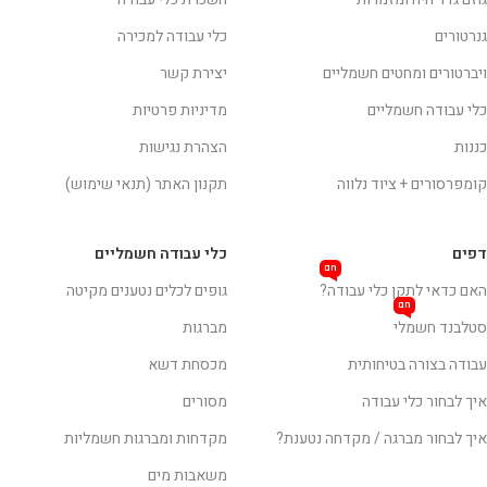
גנרטורים
כלי עבודה למכירה
ויברטורים ומחטים חשמליים
יצירת קשר
כלי עבודה חשמליים
מדיניות פרטיות
כננות
הצהרת נגישות
קומפרסורים + ציוד נלווה
תקנון האתר (תנאי שימוש)
דפים
כלי עבודה חשמליים
חם
האם כדאי לתקן כלי עבודה?
גופים לכלים נטענים מקיטה
חם
סטלבנד חשמלי
מברגות
עבודה בצורה בטיחותית
מכסחת דשא
איך לבחור כלי עבודה
מסורים
איך לבחור מברגה / מקדחה נטענת?
מקדחות ומברגות חשמליות
משאבות מים