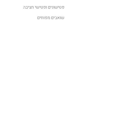
פטישונים ופטישי חציבה
שואבים מפוחים
לקבלת מידע נוסף
השאירו פרטים
שלח