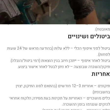
הזמנה מחייבת אישור טלפוני/כתוב מהחברה.
מחירים כוללים מע"מ אלא אם צוין אחרת.
זמני איסוף/משלוח הם הערכה בלבד ואינם מחייבים.
תשלום במזומן, העברה בנקאית או כרטיס אשראי (באמצעות ספק
מאובטח).
ביטולים ושינויים
ביטול לפני איסוף הכלי – ללא עלות (בהודעה מראש של 24 שעות
לפחות).
ביטול לאחר איסוף – ייתכן חיוב בגין הוצאות (דמי ביטול/הובלה).
תיקון/השכרה שבוצעה – לא ניתן לבטל לאחר אישור ביצוע.
אחריות
תיקונים – אחריות 3–12 חודשים (בהתאם לסוג התיקון, יצוין
בחשבונית).
כלים מושכרים – האחריות על תקינות בעת מסירה; הלקוח אחראי
לנזקים שנגרמו בזמן ההשכרה.