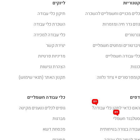
קטגוריות
לינקים
כלים מכניים וחשמליים להשכרה
תיקון כלי עבודה
גוזם גדר חיה ומזמרות
השכרת כלי עבודה
גנרטורים
כלי עבודה למכירה
ויברטורים ומחטים חשמליים
יצירת קשר
כלי עבודה חשמליים
מדיניות פרטיות
כננות
הצהרת נגישות
קומפרסורים + ציוד נלווה
תקנון האתר (תנאי שימוש)
דפים
כלי עבודה חשמליים
חם
האם כדאי לתקן כלי עבודה?
גופים לכלים נטענים מקיטה
חם
סטלבנד חשמלי
מברגות
עבודה בצורה בטיחותית
מכסחת דשא
איך לבחור כלי עבודה
מסורים