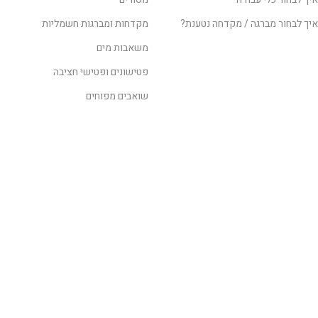
איך לבחור מברגה / מקדחה נטענת?
מקדחות ומברגות חשמליות
משאבות מים
פטישונים ופטישי חציבה
שואבים מפוחים
לקבלת מידע נוסף
השאירו פרטים