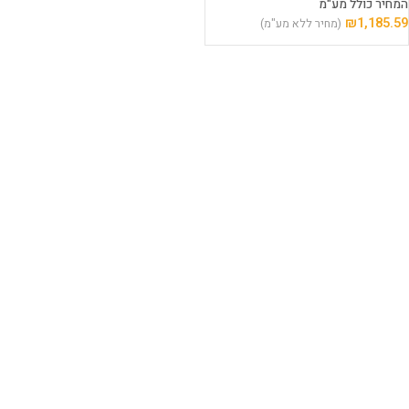
המחיר כולל מע"מ
₪
1,185.59
(מחיר ללא מע"מ)