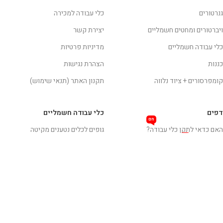
גנרטורים
כלי עבודה למכירה
ויברטורים ומחטים חשמליים
יצירת קשר
כלי עבודה חשמליים
מדיניות פרטיות
כננות
הצהרת נגישות
קומפרסורים + ציוד נלווה
תקנון האתר (תנאי שימוש)
דפים
כלי עבודה חשמליים
חם
האם כדאי לתקן כלי עבודה?
גופים לכלים נטענים מקיטה
חם
סטלבנד חשמלי
מברגות
עבודה בצורה בטיחותית
מכסחת דשא
איך לבחור כלי עבודה
מסורים
איך לבחור מברגה / מקדחה נטענת?
מקדחות ומברגות חשמליות
משאבות מים