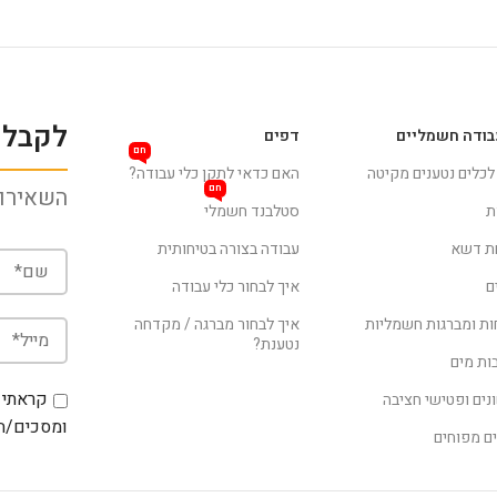
לקבלת
בודה חשמליים
דפים
חם
 לכלים נטענים מקיטה
האם כדאי לתקן כלי עבודה?
חם
השאירו 
ת
סטלבנד חשמלי
ת דשא
עבודה בצורה בטיחותית
ם
איך לבחור כלי עבודה
ת ומברגות חשמליות
איך לבחור מברגה / מקדחה
נטענת?
ת מים
קראתי 
נים ופטישי חציבה
ומסכים/ה 
ם מפוחים