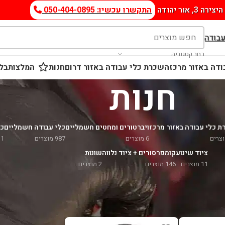
היצירה 3, אור יהודה
התקשרו עכשיו: 050-404-0895
עבודה
בחר קטגוריה
דה באזור מרכז
השכרת כלי עבודה באזור דרום
חנות
המלצות
בלו
חנות
 כלי עבודה באזור מרכז
ויברטורים ומחטים חשמליים
כלי עבודה חשמליים
כל
6 מוצרים
987 מוצרים
11 מו
ציוד שינוע
קומפרסורים + ציוד נלווה
שונות
11 מוצרים
146 מוצרים
2 מוצרים
הצג
9
SHIM