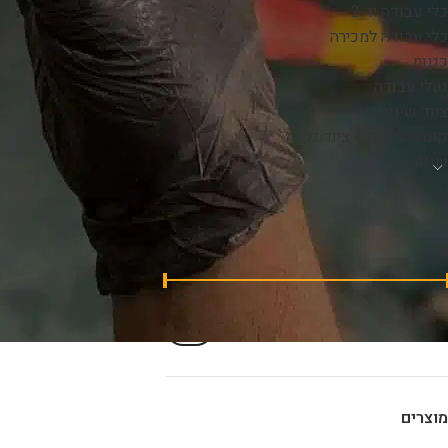
כלי עבודה יד 2
כלי עבודה למכירה
כננות
נעלי עבודה
ציוד שינוע
קומפרסורים + ציוד נלווה
שונות
סינון לפי מחיר
₪54,550
—
₪0
מחיר:
סנן
מוצרים