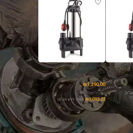
 מס’ 1
שירות מעולה
הייתי
מצאו 
לכאן
ברשות
ולא ע
שירות 
קרא ע
עמית גואטה
5 לפני חודשים
משאבה מים בוץ וביוב "2 +
אוברלוד SHIMGE
₪
1,290.00
ע"מ)
המחיר כולל מע"מ
₪
1,093.22
(מחיר ללא מע"מ)