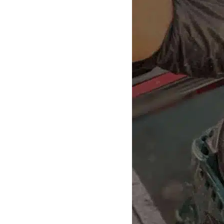
 זקוק לכמה חלקים קטנים, תוך דקה
שירות מעולה. תודה לשחר שעזר 
את מה שחיפשתי. ולמה שלא היה
תשלום
ם הם סיפקו פתרון חלופי יצירתי
לות.
אדיב ונכונות לעזור, ממליץ בחום.
וד
Igal dekel
Guy “Alfred” Jakubowicz
6 לפני חודשים
8 לפני חודשים