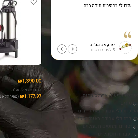
עזרו לי במהירות תודה רבה
אין מקצועיות כזאת, שירות
נדיבים אמינים מהירים
מרוצה מאוד ועוד אחזור 
שאצטרך!!!
תודה לכם
קרא עוד
יצחק אברמצ'ייב
אליעד חממי
5 לפני חודשים
5 לפני חודשים
משאבה טבולה "2 SHIMGE
₪
1,390.00
קטגוריות
המחיר כולל מע"מ
איירלס צביעה/ איירלס התזה
₪
1,177.97
(מחיר ללא מ
גנרטורים
השכרת כלי עבודה באזור דרום
השכרת כלי עבודה באזור מרכז
ויברטורים ומחטים חשמליים
כלי עבודה חשמליים