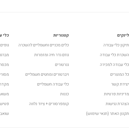
לינקים
קטגוריות
כלי ע
תיקון כלי עבודה
כלים מכניים וחשמליים להשכרה
גופים
השכרת כלי עבודה
גוזם גדר חיה ומזמרות
מברגו
כלי עבודה למכירה
גנרטורים
מכסח
כל המוצרים
ויברטורים ומחטים חשמליים
מסורי
יצירת קשר
כלי עבודה חשמליים
מקדחו
מדיניות פרטיות
כננות
משאבו
הצהרת נגישות
קומפרסורים + ציוד נלווה
פטישו
תקנון האתר (תנאי שימוש)
שואבי