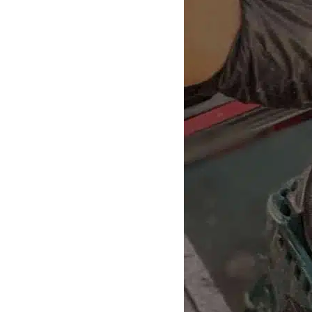
 מעולה
הייתי זקוק לכמה חלקים קטנים, ת
מצאו את מה שחיפשתי. ולמה שלא
ברשותם הם סיפקו פתרון חלופי יצ
ולא עלות.
שירות אדיב ונכונות לעזור, ממליץ 
קרא עוד
עמית גואטה
Guy “Alfred” Jakubowicz
5 לפני חודשים
6 לפני חודשים