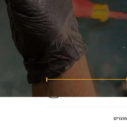
כלי עבודה יד 2
כלי עבודה למכירה
כננות
נעלי עבודה
ציוד שינוע
קומפרסורים + ציוד נלווה
שונות
סינון לפי מחיר
₪54,550
—
₪0
מחיר:
סנן
מוצרים