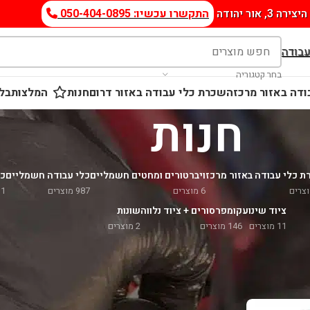
היצירה 3, אור יהודה
התקשרו עכשיו: 050-404-0895
עבודה
בחר קטגוריה
דה באזור מרכז
השכרת כלי עבודה באזור דרום
חנות
המלצות
בלו
חנות
 כלי עבודה באזור מרכז
ויברטורים ומחטים חשמליים
כלי עבודה חשמליים
כל
6 מוצרים
987 מוצרים
11 מו
ציוד שינוע
קומפרסורים + ציוד נלווה
שונות
11 מוצרים
146 מוצרים
2 מוצרים
הצג
9
FESTO