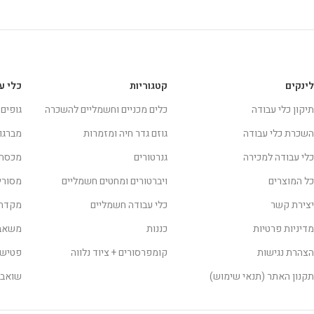
לינקים
קטגוריות
כלי ע
תיקון כלי עבודה
כלים מכניים וחשמליים להשכרה
גופים
השכרת כלי עבודה
גוזם גדר חיה ומזמרות
מברגו
כלי עבודה למכירה
גנרטורים
מכסח
כל המוצרים
ויברטורים ומחטים חשמליים
מסורי
יצירת קשר
כלי עבודה חשמליים
מקדחו
מדיניות פרטיות
כננות
משאבו
הצהרת נגישות
קומפרסורים + ציוד נלווה
פטישו
תקנון האתר (תנאי שימוש)
שואבי