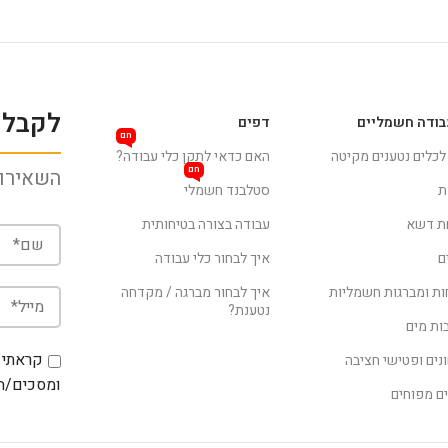
לקבלת
בודה חשמליים
דפים
חם
 לכלים נטענים מקיטה
האם כדאי לתקן כלי עבודה?
חם
השאירו 
ת
סטלבנד חשמלי
ת דשא
עבודה בצורה בטיחותית
ם
איך לבחור כלי עבודה
ת ומברגות חשמליות
איך לבחור מברגה / מקדחה
נטענת?
ת מים
קראתי 
נים ופטישי חציבה
ומסכים/ה 
ם מפוחים