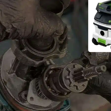
אין מקצועיות כזאת, שירות מס’ 1
שירות
נדיבים אמינים מהירים
מרוצה מאוד ועוד אחזור לכאן
שאצטרך!!!
תודה לכם
קרא עוד
אליעד חממי
5 לפני חודשים
שואב אבק FESTOOL דגם CTL-