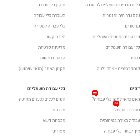
כלים מכניים וחשמליים להשכרה
תיקון כלי עבודה
גוזם גדר חיה ומזמרות
השכרת כלי עבודה
גנרטורים
כלי עבודה למכירה
ויברטורים ומחטים חשמליים
יצירת קשר
כלי עבודה חשמליים
מדיניות פרטיות
כננות
הצהרת נגישות
קומפרסורים + ציוד נלווה
תקנון האתר (תנאי שימוש)
דפים
כלי עבודה חשמליים
חם
האם כדאי לתקן כלי עבודה?
גופים לכלים נטענים מקיטה
חם
סטלבנד חשמלי
מברגות
עבודה בצורה בטיחותית
מכסחת דשא
איך לבחור כלי עבודה
מסורים