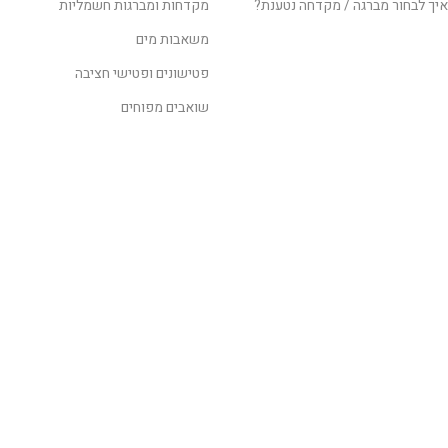
איך לבחור מברגה / מקדחה נטענת?
מקדחות ומברגות חשמליות
משאבות מים
פטישונים ופטישי חציבה
שואבים מפוחים
לקבלת מידע נוסף
השאירו פרטים