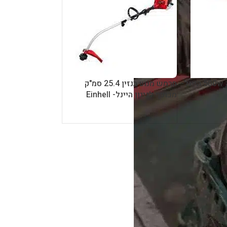
 מעולה
הייתי זקוק לכמה חלקים קטנים, ת
מצאו את מה שחיפשתי. ולמה שלא
ברשותם הם סיפקו פתרון חלופי יצ
ולא עלות.
שירות אדיב ונכונות לעזור, ממליץ 
קרא עוד
עמית גואטה
Guy “Alfred” Jakubowicz
5 לפני חודשים
6 לפני חודשים
חרמש חשמלי הספק 500w היינל-
חרמש מנוע בנזין 25.4 סמ"ק
מכופף לגינון היינל- Einhell