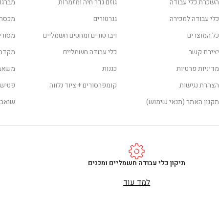
השכרת כלי עבודה
גוזם גדר חיה ומזמרות
מברגו
כלי עבודה למכירה
גנרטורים
מכסח
כל המוצרים
ויברטורים ומחטים חשמליים
מסורי
יצירת קשר
כלי עבודה חשמליים
מקדחו
מדיניות פרטיות
כננות
משאבו
הצהרת נגישות
קומפרסורים + ציוד נלווה
פטישו
תקנון האתר (תנאי שימוש)
שואבי
תיקון כלי עבודה חשמליים ומכנים
למד עוד