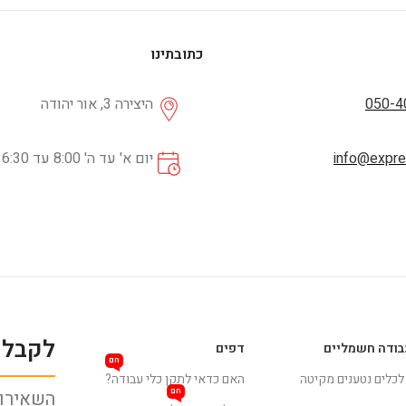
כתובתינו
050-4
היצירה 3, אור יהודה
info@expres
יום א' עד ה' 8:00 עד 16:30
לקבלת
בודה חשמליים
דפים
חם
 לכלים נטענים מקיטה
האם כדאי לתקן כלי עבודה?
חם
השאירו 