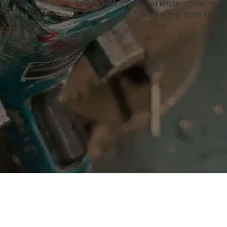
ען 36V כולל שתי סוללה
חרמש נטען סוללה 1.5A ומטען
ומטען 300 מ"מ קוטר חיתוך
היינל- Einhell