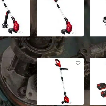
אין מקצועיות כזאת, שירות מס’ 1
שירות
נדיבים אמינים מהירים
מרוצה מאוד ועוד אחזור לכאן
שאצטרך!!!
תודה לכם
קרא עוד
אליעד חממי
5 לפני חודשים
רמש חשמלי 450w היינל-
חרמש חשמלי הספק 400w ידית
מתכווננת היינל- Einhell
Einhell