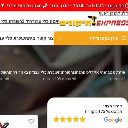
יום א' עד ה' 8:00 עד 16:00 - יום ו' סגור
מענה טלפוני מיידי
דלג לניווט
דלג לתוכן ראשי
תיקון כלי עבודה
יד 2
השכרת כלי 
עיון בקטגוריות
צור קשר
בית
השכרת כלי עבו
WhatsApp
איירלס צביעה/ איירלס התזה
גנרטורים
השכרת כלי עבודה באזור דרום
השכרת
32 מוצרים
98 מוצרים
108 מוצרים
148 מוצרים
עמוד הבית
/
כלי עבוד
דירוג מצוין
מבוסס על 175 ביקורות