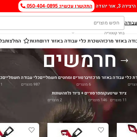
היצירה 3, אור יהודה
התקשרו עכשיו: 050-404-0895
עבודה
בחר קטגוריה
דה באזור מרכז
השכרת כלי עבודה באזור דרום
חנות
המלצות
בלו
חרמשים
 כלי עבודה באזור מרכז
ויברטורים ומחטים חשמליים
כלי עבודה חשמליים
כל
6 מוצרים
987 מוצרים
11 מו
ציוד שינוע
קומפרסורים + ציוד נלווה
שונות
11 מוצרים
146 מוצרים
2 מוצרים
ה חשמליים
/
חרמשים
הצג
9