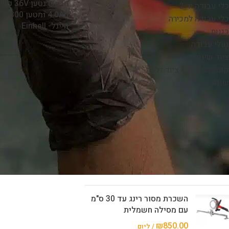
חרמש נט
כלי עבודה יד 2
4.0Ah 
כלי עבודה למכירה
היינל- Einhell
כננות
נעלי עבודה
ציוד שינוע
קומפרסורים + ציוד נלווה
שונות
מוצרים
השכרת מכונת ריתוך צנרת
גבריט 50-200 מ"מ
₪
490.00
השכרת מסור רינג עד 30 ס"מ
עם מסילה חשמלית
₪
850.00
/ ליום