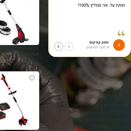
תותח על. אני ממליץ.100%!
עזרו לי במהירות תודה רבה
יצחק קורקוס
יצחק אברמצ'ייב
4 לפני חודשים
5 לפני חודשים
ח
Einhell
קטגוריות
איירלס צביעה/ איירלס התזה
גנרטורים
השכרת כלי עבודה באזור דרום
השכרת כלי עבודה באזור מרכז
ויברטורים ומחטים חשמליים
כלי עבודה חשמליים