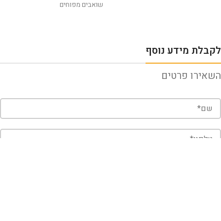
שואבים מפוחים
לקבלת מידע נוסף
השאירו פרטים
שלח
קראתי ואני מאשר/ת את
מדיניות הפרטיות
של האתר, ומסכים/ה