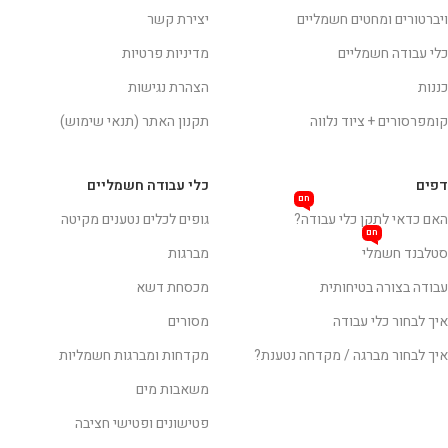
ויברטורים ומחטים חשמליים
יצירת קשר
כלי עבודה חשמליים
מדיניות פרטיות
כננות
הצהרת נגישות
קומפרסורים + ציוד נלווה
תקנון האתר (תנאי שימוש)
דפים
כלי עבודה חשמליים
חם
האם כדאי לתקן כלי עבודה?
גופים לכלים נטענים מקיטה
חם
סטלבנד חשמלי
מברגות
עבודה בצורה בטיחותית
מכסחת דשא
איך לבחור כלי עבודה
מסורים
איך לבחור מברגה / מקדחה נטענת?
מקדחות ומברגות חשמליות
משאבות מים
פטישונים ופטישי חציבה