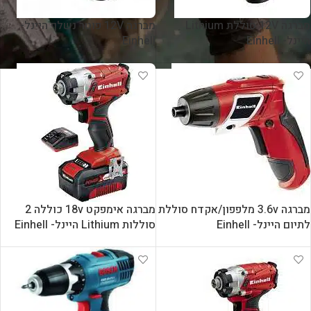
מברגה 12V סוללת Lithium
מברגה 12V פוטר נשלף היינל-
היינל- Einhell
Einhell
מברגה 3.6v מלפפון/אקדח סוללת
מברגה אימפקט 18v כוללה 2
לתיום היינל- Einhell
סוללות Lithium היינל- Einhell