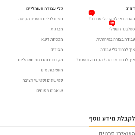
דפים
כלי עבודה חשמליים
חם
האם כדאי לתקן כלי עבודה?
גופים לכלים נטענים מקיטה
חם
סטלבנד חשמלי
מברגות
עבודה בצורה בטיחותית
מכסחת דשא
איך לבחור כלי עבודה
מסורים
איך לבחור מברגה / מקדחה נטענת?
מקדחות ומברגות חשמליות
משאבות מים
פטישונים ופטישי חציבה
שואבים מפוחים
לקבלת מידע נוסף
השאירו פרטים