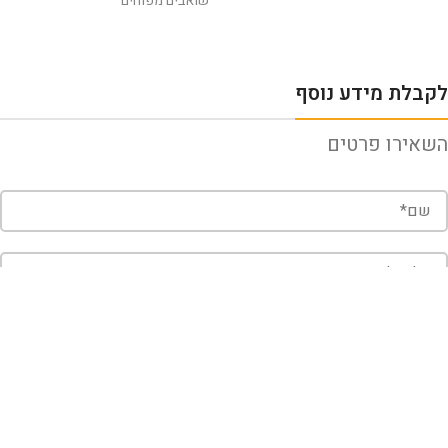
שואבים מפוחים
לקבלת מידע נוסף
השאירו פרטים
שלח
קראתי ואני מאשר/ת את
מדיניות הפרטיות
של האתר, ומסכים/ה