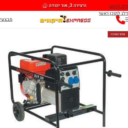
היצירה 3, אור יהודה
דלג לניווט
דלג לתוכן ראשי
מבצעי
אזור המרכז
WhatsApp