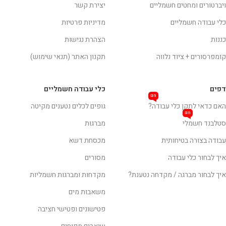
ויברטורים ומחטים חשמליים
יצירת קשר
כלי עבודה חשמליים
מדיניות פרטיות
כננות
הצהרת נגישות
קומפרסורים + ציוד נלווה
תקנון האתר (תנאי שימוש)
דפים
כלי עבודה חשמליים
חם
האם כדאי לתקן כלי עבודה?
גופים לכלים נטענים מקיטה
חם
סטלבנד חשמלי
מברגות
עבודה בצורה בטיחותית
מכסחת דשא
איך לבחור כלי עבודה
מסורים
איך לבחור מברגה / מקדחה נטענת?
מקדחות ומברגות חשמליות
משאבות מים
פטישונים ופטישי חציבה