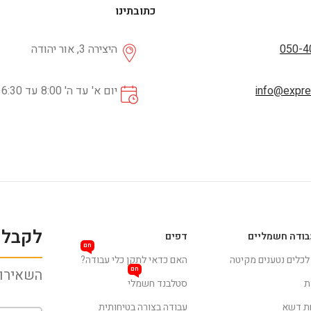
כתובתינו
050-4
היצירה 3, אור יהודה
info@expres
יום א' עד ה' 8:00 עד 16:30
לקבלת
בודה חשמליים
דפים
חם
 לכלים נטענים מקיטה
האם כדאי לתקן כלי עבודה?
חם
השאירו 
ת
סטלבנד חשמלי
ת דשא
עבודה בצורה בטיחותית