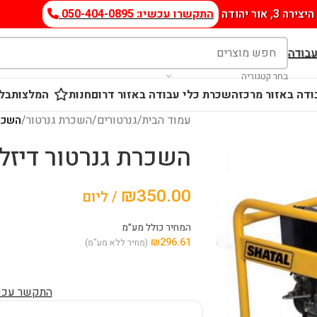
היצירה 3, אור יהודה
התקשרו עכשיו: 050-404-0895
עבודה
בחר קטגוריה
דה באזור מרכז
השכרת כלי עבודה באזור דרום
חנות
המלצות
בלו
עמוד הבית
/
גנרטורים
/
השכרת גנרטור
/
השכרת 
השכרת גנרטור דיזל 7000W
₪
350.00
/ ליום
המחיר כולל מע"מ
₪
296.61
(מחיר ללא מע"מ)
התקשר עכשיו: 4-0895