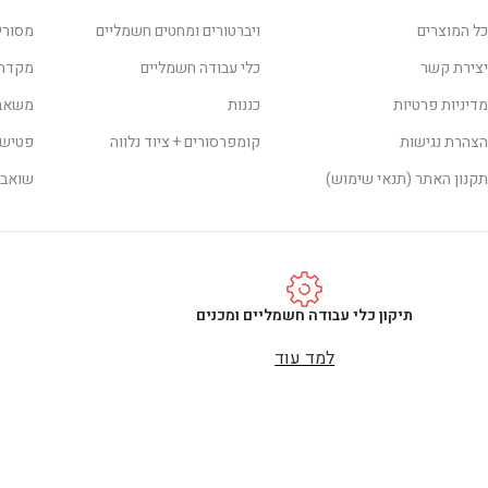
כל המוצרים
ויברטורים ומחטים חשמליים
מסורי
יצירת קשר
כלי עבודה חשמליים
מקדחו
מדיניות פרטיות
כננות
משאבו
הצהרת נגישות
קומפרסורים + ציוד נלווה
פטישו
תקנון האתר (תנאי שימוש)
שואבי
תיקון כלי עבודה חשמליים ומכנים
למד עוד