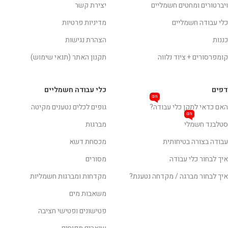
ויברטורים ומחטים חשמליים
יצירת קשר
כלי עבודה חשמליים
מדיניות פרטיות
כננות
הצהרת נגישות
קומפרסורים + ציוד נלווה
תקנון האתר (תנאי שימוש)
דפים
כלי עבודה חשמליים
חם
האם כדאי לתקן כלי עבודה?
גופים לכלים נטענים מקיטה
חם
סטלבנד חשמלי
מברגות
עבודה בצורה בטיחותית
מכסחת דשא
איך לבחור כלי עבודה
מסורים
איך לבחור מברגה / מקדחה נטענת?
מקדחות ומברגות חשמליות
משאבות מים
פטישונים ופטישי חציבה