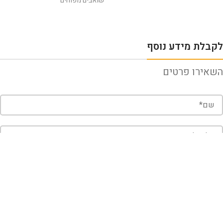
שואבים מפוחים
לקבלת מידע נוסף
השאירו פרטים
שלח
קראתי ואני מאשר/ת את
מדיניות הפרטיות
של האתר, ומסכים/ה